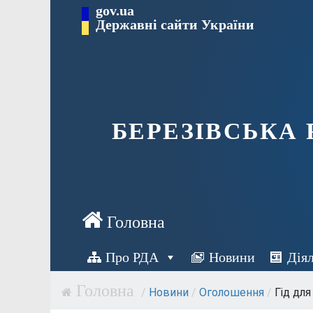
Перейти
gov.ua
Державні сайти України
до
вмісту
БЕРЕЗІВСЬКА
Про РДА
Новини
Дія
/
Новини
/
Оголошення
/
Гід для