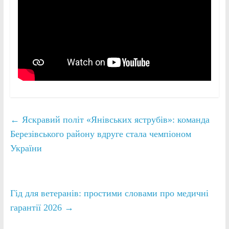
←
Яскравий політ «Янівських яструбів»: команда
Березівського району вдруге стала чемпіоном
України
Гід для ветеранів: простими словами про медичні
гарантії 2026
→