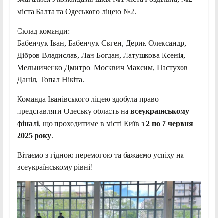
міста Балта та Одеського ліцею №2.
Склад команди:
Бабенчук Іван, Бабенчук Євген, Дерик Олександр,
Дібров Владислав, Лан Богдан, Латушкова Ксенія,
Мельниченко Дмитро, Москвич Максим, Пастухов
Даніл, Топал Нікіта.
Команда Іванівського ліцею здобула право
представляти Одеську область на
всеукраїнському
фіналі
, що проходитиме в місті Київ з
2 по 7 червня
2025 року
.
Вітаємо з гідною перемогою та бажаємо успіху на
всеукраїнському рівні!