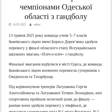
чемпіонами Одеської
області з гандболу
14.05.2025
editor
13 травня 2025 року команда учнів 5–7 класів
Іванівського ліцею імені Бориса Дерев’янка здобула
перемогу у фіналі обласного етапу Всеукраїнських
шкільних змагань «Пліч-о-пліч» з гандболу.
Фінальні змагання відбулися в місті Одеса, де команда
Іванівського ліцею впевнено перемогла суперників з
Овідіополя та Татарбунар.
Під керівництвом тренерів Латушкова Сергія
Анатолійовича та Латушкової Тетяни Леонідівни, юні
спортсмени пройшли нелегкий шлях до фіналу —
раніше вони здобули перемогу у півфіналі, де
змагалися з командами шкіл №1 міста Роздільна, №2