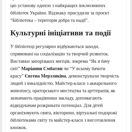
цю установу однією з найкращих інклюзивних
бібліотек України. Відзнаку присудили за проєкт
“Бібліотека – територія добра та надії”.
Культурні ініціативи та події
У бібліотеці регулярно відбуваються заходи,
спрямовані на соціалізацію та творчий розвиток.
Виставки запорізьких митців, зокрема “Як я бачу
світ”
Маріанни
Смбатя
н
чи “У всьому бачити
красу”
Євгена Мерзликіна
, демонстрували творчість
людей з інвалідністю. Майстер-класи з акварельного
живопису, ораторського мистецтва та арттерапія, як
зазначають працівники закладу, допомагають
відвідувачам розкривати потенціал. Для дітей
організовують свята, вікторини, віртуальні подорожі
бібліотеками світу та майстер-класи з виготовлення
книжок.