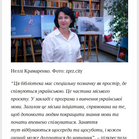
Неллі Крамаренко. Фото: zprz.city
“Ця бібліотека має спеціальну позначку як простір, де
спілкуються українською. Це частина міського
проєкту. У закладі є програма з вивчення української
мови. Загалом це міська ініціатива, спрямована на те,
щоб допомогти людям покращити знання мови та
почати впевнено спілкуватися. Заняття
т
ут
відбуваються щосереди та щосуботи, і кожен
охочий може долучитися до навчання”
, – підкреслила