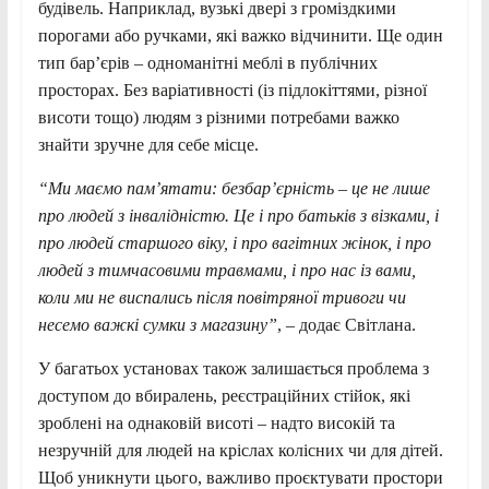
будівель. Наприклад, вузькі двері з громіздкими
порогами або ручками, які важко відчинити. Ще один
тип бар’єрів – одноманітні меблі в публічних
просторах. Без варіативності (із підлокіттями, різної
висоти тощо) людям з різними потребами важко
знайти зручне для себе місце.
“Ми маємо пам’ятати: безбар’єрність – це не лише
про людей з інвалідністю. Це і про батьків з візками, і
про людей старшого віку, і про вагітних жінок, і про
людей з тимчасовими травмами, і про нас із вами,
коли ми не виспались після повітряної тривоги чи
несемо важкі сумки з магазину”
, – додає Світлана.
У багатьох установах також залишається проблема з
доступом до вбиралень, реєстраційних стійок, які
зроблені на однаковій висоті – надто високій та
незручній для людей на кріслах колісних чи для дітей.
Щоб уникнути цього, важливо проєктувати простори