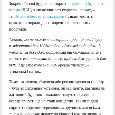
Зокрема базові будівельні норми –
Державні будівельні
норми
(ДБН) з інклюзивності будівель і споруд –
та
“Альбом безбарʼєрних рішень”
, який містить
практичні поради для створення інклюзивних
просторів.
“Звісно, ми не можемо створити простір, який буде
комфортним для 100% людей, адже всі
люди різні: із
унікальним досвідом, потребами та бажаннями, але
ми можемо прагнути до того, щоб він був зручним для
90%. І це вже буде значним кроком уперед”
, –
зазначила Гнатюк.
Тому, плануючи, будуючи або реконструюючи простір
– будь то державна установа, бізнес-центр, кав’ярня чи
житловий будинок – важливо залучати фахівців з
безбарʼєрності ще на етапі концепції. Такий підхід
сприяє створенню середовища, зручного для всіх, а
також відображає повагу до гідності кожної людини.