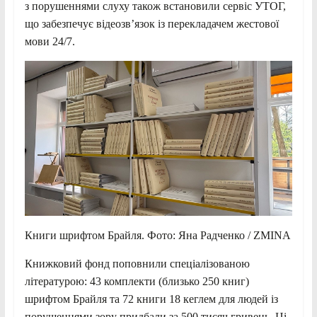
з порушеннями слуху також встановили сервіс УТОГ,
що забезпечує відеозвʼязок із перекладачем жестової
мови 24/7.
Книги шрифтом Брайля. Фото: Яна Радченко / ZMINA
Книжковий фонд поповнили спеціалізованою
літературою: 43 комплекти (близько 250 книг)
шрифтом Брайля та 72 книги 18 кеглем для людей із
порушеннями зору придбали за 500 тисяч гривень. Ці