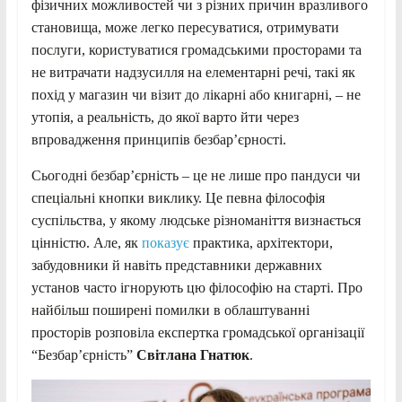
фізичних можливостей чи з різних причин вразливого
становища, може легко пересуватися, отримувати
послуги, користуватися громадськими просторами та
не витрачати надзусилля на елементарні речі, такі як
похід у магазин чи візит до лікарні або книгарні, – не
утопія, а реальність, до якої варто йти через
впровадження принципів безбарʼєрності.
Сьогодні безбар’єрність – це не лише про пандуси чи
спеціальні кнопки виклику. Це певна філософія
суспільства, у якому людське різноманіття визнається
цінністю. Але, як
показує
практика, архітектори,
забудовники й навіть представники державних
установ часто ігнорують цю філософію на старті. Про
найбільш поширені помилки в облаштуванні
просторів розповіла експертка громадської організації
“Безбар’єрність”
Світлана Гнатюк
.