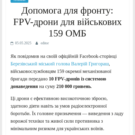
Допомога для фронту:
FPV-дрони для військових
159 ОМБ
05.05.2025
editor
Як повідомив на своїй офіційній Facebook-сторінці
Березівський міський голова Валерій Григораш
,
військовослужбовцям 159 окремої механізованої
бригади передано
10 FPV-дронів із системою
донаведення
на суму
210 000 гривень
.
Ці дрони є ефективною високоточною зброєю,
здатною діяти навіть за умов радіоелектронної
боротьби. Їх головне призначення — виведення з ладу
ворожої техніки та живої сили противника з
мінімальним ризиком для українських воїнів.