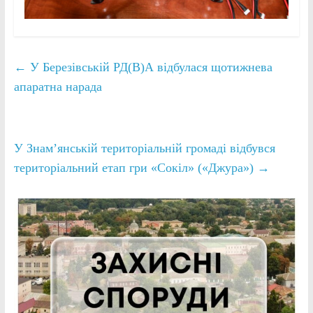
←
У Березівській РД(В)А відбулася щотижнева
апаратна нарада
У Знам’янській територіальній громаді відбувся
територіальний етап гри «Сокіл» («Джура»)
→