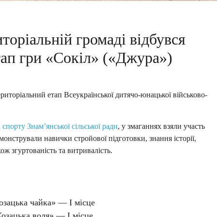
торіальній громаді відбувся
тап гри «Сокіл» («Джура»)
ериторіальний етап Всеукраїнської дитячо-юнацької військово-
а спорту Знам’янської сільської ради
, у змаганнях взяли участь
монстрували навички стройової підготовки, знання історії,
ож згуртованість та витривалість.
озацька чайка» — І місце
озацька воля» — І місце