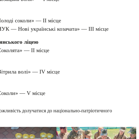
олоді соколи» — ІІ місце
УК — Нові українські козачата» — ІІІ місце
’янського ліцею
околята» — ІІ місце
ітрила волі» — IV місце
Соколи» — V місце
жливість долучатися до національно-патріотичного