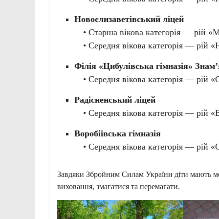
Новоєлизаветівський ліцей
• Старша вікова категорія — рій «М
• Середня вікова категорія — рій «Н
Філія «Цибулівська гімназія» Знам
• Середня вікова категорія — рій «С
Радісненський ліцей
• Середня вікова категорія — рій «В
Воробіївська гімназія
• Середня вікова категорія — рій «
Завдяки Збройним Силам України діти мають мо
виховання, змагатися та перемагати.