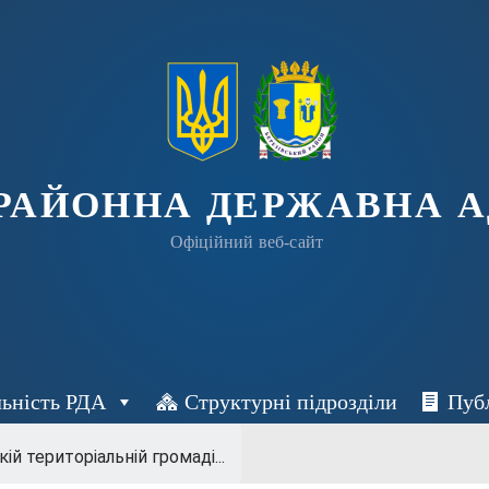
 РАЙОННА ДЕРЖАВНА А
Офіційний веб-сайт
льність РДА
Структурні підрозділи
Пуб
ій територіальній громаді...