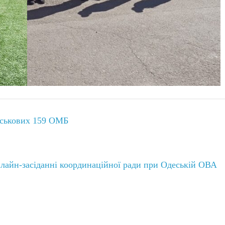
йськових 159 ОМБ
нлайн-засіданні координаційної ради при Одеській ОВА