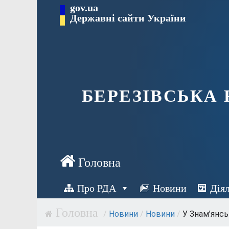
Перейти
gov.ua
Державні сайти України
до
вмісту
БЕРЕЗІВСЬКА
Про РДА
Новини
Дія
/
Новини
/
Новини
/
У Знам’янськ