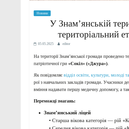
Новини
У Знам’янській тери
територіальний е
05.05.2025
editor
На території Знам’янської громади проведено т
патріотичної гри
«Сокіл» («Джура»)
.
Як повідомляє
відділ освіти, культури, молоді т
рої з навчальних закладів громади. Учасники де
вміння надавати першу медичну допомогу, а так
Переможці змагань:
Знам’янський ліцей
• Старша вікова категорія — рій «К
• Середня вікова категорія — рій «К