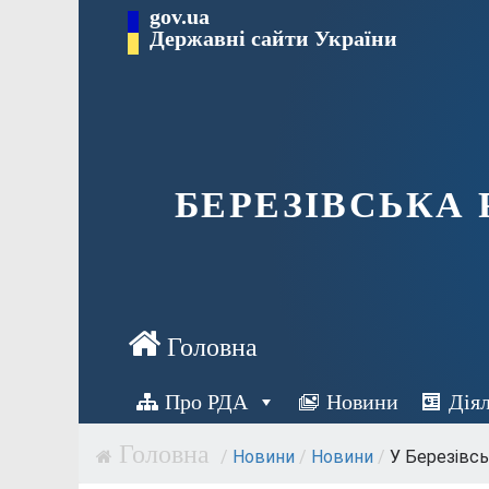
Перейти
gov.ua
Державні сайти України
до
вмісту
БЕРЕЗІВСЬКА
Про РДА
Новини
Дія
/
Новини
/
Новини
/
У Березівськ