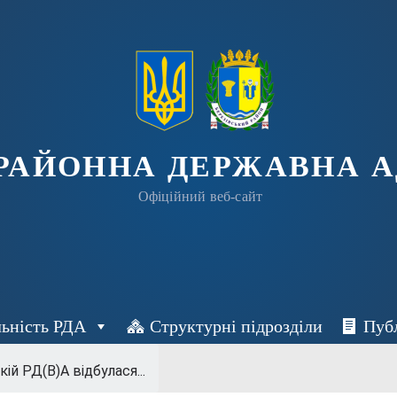
 РАЙОННА ДЕРЖАВНА А
Офіційний веб-сайт
льність РДА
Структурні підрозділи
Пуб
ій РД(В)А відбулася...