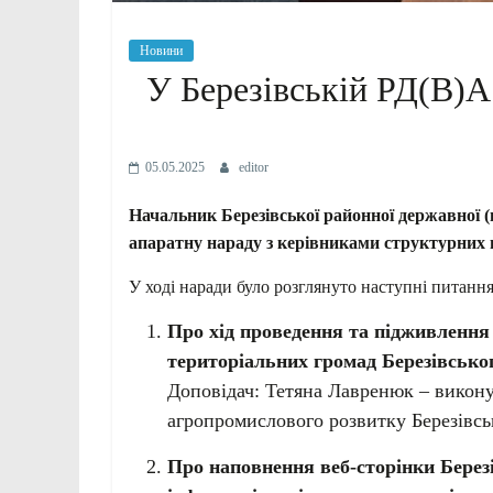
Новини
У Березівській РД(В)А
05.05.2025
editor
Начальник Березівської районної державної (
апаратну нараду з керівниками структурних пі
У ході наради було розглянуто наступні питання
Про хід проведення та підживлення 
територіальних громад Березівськог
Доповідач: Тетяна Лавренюк – викону
агропромислового розвитку Березівськ
Про наповнення веб-сторінки Березі