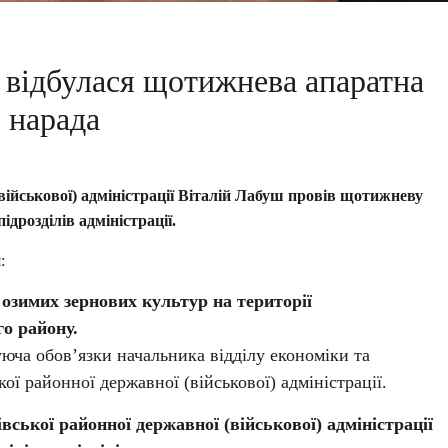
 відбулася щотижнева апаратна
нарада
військової) адміністрації Віталій Лабуш провів щотижневу
дрозділів адміністрації.
:
озимих зернових культур на території
о району.
юча обов’язки начальника відділу економіки та
ої районної державної (військової) адміністрації.
вської районної державної (військової) адміністрації