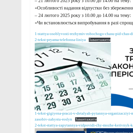
– 21 лютого 2025 року з 10.00 до 14.00 на тему:
«Особливості надання відпустки без збереження
– 24 лютого 2025 року з 10.00 до 14.00 на тему:
«Чи встановлюється випробування в разі спрощ
1-stattya-osoblyvosti-rezhymiv-robochogo-chasu-pid-chas-
2-tekst-pryama-telefonna-liniya
Завантажити
1-tekst-gigiyena-praczi-v-detalyah-pytannya-organizacziyi
zasobiv-zahystu-roslyn
Завантажити
2-tekst-stattya-zapytannya-vidpovidi-chy-mozhe-kerivnyk