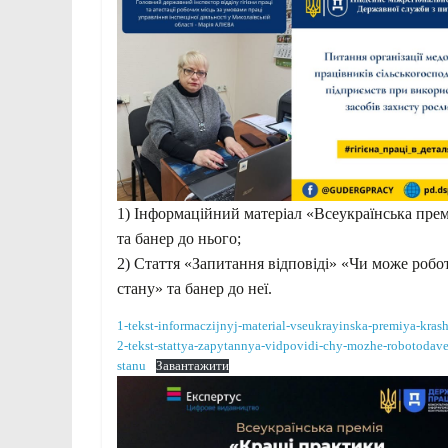
1) Інформаційний матеріал «Всеукраїнська пре
та банер до нього;
2) Стаття «Запитання відповіді» «Чи може робо
стану» та банер до неї.
1-tekst-informaczijnyj-material-vseukrayinska-premiya-kr
2-tekst-stattya-zapytannya-vidpovidi-chy-mozhe-robotoda
stanu
Завантажити