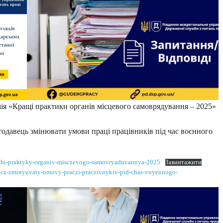
мія «Кращі практики органів місцевого самоврядування – 2025»
тодавець змінювати умови праці працівників під час воєнного
ashhi-praktyky-organiv-misczevogo-samovryaduvannya-2025
Завантажити
vecz-zminyuvaty-umovy-praczi-praczivnykiv-pid-chas-voyennogo-