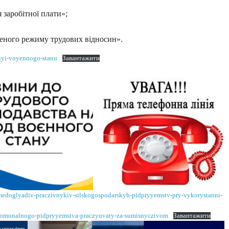
 заробітної плати»;
еного режиму трудових відносин».
diyi-voyennogo-stanu
Завантажити
-medoglyadiv-praczivnykiv-silskogospodarskyh-pidpryyemstv-pry-vykorystanni-
-komunalnogo-pidpryyemstva-praczyuvaty-za-sumisnycztvom
Завантажити