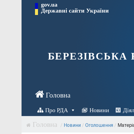
Перейти
gov.ua
Державні сайти України
до
вмісту
БЕРЕЗІВСЬКА
Про РДА
Новини
Дія
/
Новини
/
Оголошення
/
Матеріа