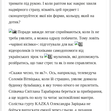
тримати під рукою.
І коли раптом вас накриє хвиля
надмірного страху, візьміть цей предмет і
сконцентруйтеся: якої він форми, кольору, який на
дотик?
Поради завжди легше сприймаються, коли їх не
треба уявляти, а можна одразу побачити. Тому ловіть
«чарівні вісімки»: підготували для вас
відеороликів із техніками самодопомоги від
українських зірок та
мультиків, які допоможуть
розібратись, що таке стрес та як із ним справлятися.
«Скажи чесно, ти як?». Ось, наприклад, телеведуча
Соломія Вітвіцька, коли їй страшно, уявляє довкола
будинку бульбашку, в яку точно нічого не прилетить.
Співачка Світлана Тарабарова береться за прибирання,
а ще ходить по колу та читає заспокійливі мантри.
Солістка гурту KAZKA Олександра Заріцька не
боїться випускати емоції через сльози, а дихання