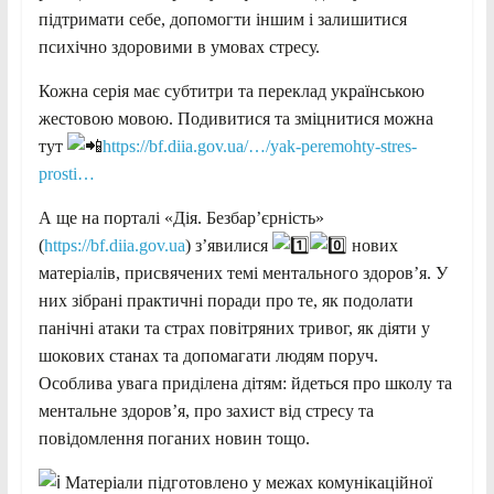
підтримати себе, допомогти іншим і залишитися
психічно здоровими в умовах стресу.
Кожна серія має субтитри та переклад українською
жестовою мовою. Подивитися та зміцнитися можна
тут
https://bf.diia.gov.ua/…/yak-peremohty-stres-
prosti…
А ще на порталі «Дія. Безбарʼєрність»
(
https://bf.diia.gov.ua
) з’явилися
нових
матеріалів, присвячених темі ментального здоров’я. У
них зібрані практичні поради про те, як подолати
панічні атаки та страх повітряних тривог, як діяти у
шокових станах та допомагати людям поруч.
Особлива увага приділена дітям: йдеться про школу та
ментальне здоров’я, про захист від стресу та
повідомлення поганих новин тощо.
Матеріали підготовлено у межах комунікаційної