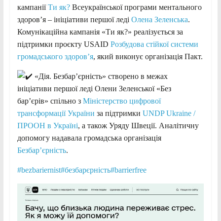
кампанії
Ти як?
Всеукраїнської програми ментального
здоров’я – ініціативи першої леді
Олена Зеленська
.
Комунікаційна кампанія «Ти як?» реалізується за
підтримки проєкту USAID
Розбудова стійкої системи
громадського здоров’я
, який виконує організація Пакт.
«Дія. Безбарʼєрність» створено в межах
ініціативи першої леді Олени Зеленської «Без
бар’єрів» спільно з
Міністерство цифрової
трансформації України
за підтримки
UNDP Ukraine /
ПРООН в Україні
, а також Уряду Швеції. Аналітичну
допомогу надавала громадська організація
Безбар’єрність
.
#bezbariernist
#безбарєрність
#barrierfree