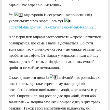
гармонізує вправою «метелик».
Усі
відеоуроків із секретами заспокоєння від
українських зірок зібрані ось тут
https://bf.diia.gov.ua/…/skazhy-chesno-ty-iak-tekhniky…
Але перш ніж вправи застосовувати – треба навчитися
розбиратися, що саме з вами відбувається. Бо бути
тривалий час у сильному стресі – це майже те саме, що
пробігти марафон. От тільки у марафоні після фінішу
можна розслабитися, а під дією негативних емоцій
зробити це майже неможливо.
Отже, дивимося цикл із
анімаційних роликів, які
пояснюють, що таке стрес, чому насправді він
потрібен і навіщо вивільняти емоції, а не ховати їх у
собі. Окремий епізод розповідає про «бий, біжи або
завмирай» – людина зазвичай обирає одну з цих трьох
реакцій. Також герої мультфільмів підкажуть, як