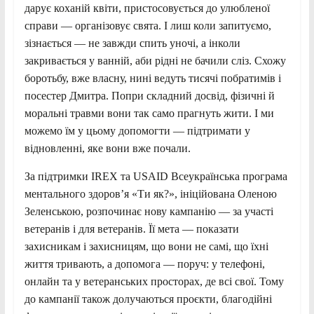
дарує коханій квіти, пристосовується до улюбленої
справи — організовує свята. І лиш коли запитуємо,
зізнається — не завжди спить уночі, а інколи
закривається у ванній, аби рідні не бачили сліз. Схожу
боротьбу, вже власну, нині ведуть тисячі побратимів і
посестер Дмитра. Попри складний досвід, фізичні й
моральні травми вони так само прагнуть жити. І ми
можемо їм у цьому допомогти — підтримати у
відновленні, яке вони вже почали.
За підтримки IREX та USAID Всеукраїнська програма
ментального здоровʼя «Ти як?», ініційована Оленою
Зеленською, розпочинає нову кампанію — за участі
ветеранів і для ветеранів. Її мета — показати
захисникам і захисницям, що вони не самі, що їхні
життя тривають, а допомога — поруч: у телефоні,
онлайн та у ветеранських просторах, де всі свої. Тому
до кампанії також долучаються проєкти, благодійні