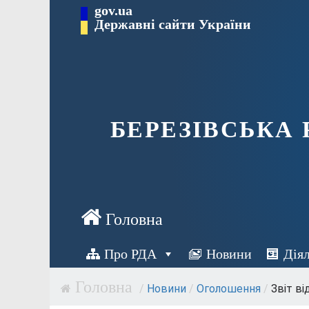
Перейти
gov.ua
Державні сайти України
до
вмісту
БЕРЕЗІВСЬКА
Про РДА
Новини
Дія
/
Новини
/
Оголошення
/
Звіт ві