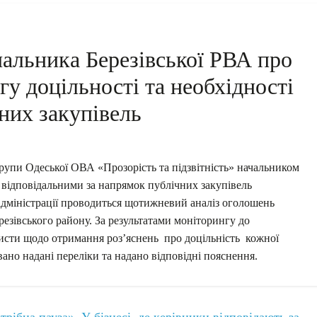
ачальника Березівської РВА про
у доцільності та необхідності
них закупівель
рупи Одеської ОВА «Прозорість та підзвітність» начальником
 відповідальними за напрямок публічних закупівель
 адміністрації проводиться щотижневий аналіз оголошень
резівського району. За результатами моніторингу до
листи щодо отримання роз’яснень про доцільність кожної
ано надані переліки та надано відповідні пояснення.
ібна пауза». У бізнесі, де керівники відповідають за