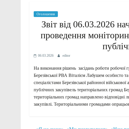
Оголошення
Звіт від 06.03.2026 н
проведення моніторинг
публіч
06.03.2026
editor
На виконання рішень засідань роботи робочої г
Березівської РВА Віталієм Лабушем особисто та
спеціалістами Березівської районної військової
публічних закупівель територіальних громад Бе
територіальних громад направлено відповідні 
закупівлі. Територіальними громадами опрацьов
←
«Я не знаю». «Ми помилилися». «Нам потр