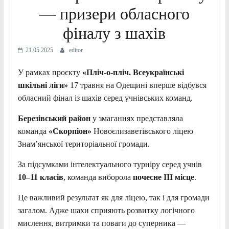
— призери обласного
фіналу з шахів
21.05.2025
editor
У рамках проєкту
«Пліч-о-пліч. Всеукраїнські
шкільні ліги»
17 травня на Одещині вперше відбувся
обласний фінал із шахів серед учнівських команд.
Березівський район
у змаганнях представляла
команда
«Скорпіон»
Новоєлизаветівського ліцею
Знам’янської територіальної громади.
За підсумками інтелектуального турніру серед учнів
10–11 класів
, команда виборола
почесне ІІІ місце
.
Це важливий результат як для ліцею, так і для громади
загалом. Адже шахи сприяють розвитку логічного
мислення, витримки та поваги до суперника —