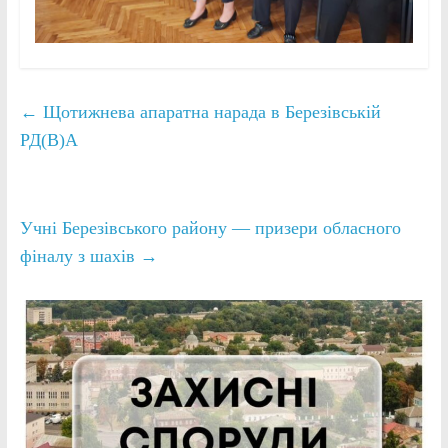
←
Щотижнева апаратна нарада в Березівській
РД(В)А
Учні Березівського району — призери обласного
фіналу з шахів
→