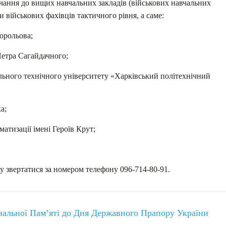
авчання до вищих навчальних закладів (військових навчальних
ки військових фахівців тактичного рівня, а саме:
орольова;
Петра Сагайдачного;
льного технічного університету «Харківський політехнічний
а;
атизації імені Героїв Крут;
у звертатися за номером телефону 096-714-80-91.
нальної Пам’яті до Дня Державного Прапору України