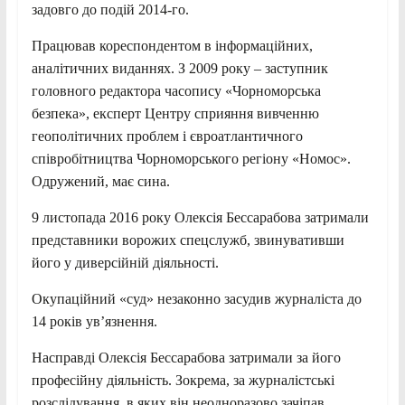
задовго до подій 2014-го.
Працював кореспондентом в інформаційних,
аналітичних виданнях. З 2009 року – заступник
головного редактора часопису «Чорноморська
безпека», експерт Центру сприяння вивченню
геополітичних проблем і євроатлантичного
співробітництва Чорноморського регіону «Номос».
Одружений, має сина.
9 листопада 2016 року Олексія Бессарабова затримали
представники ворожих спецслужб, звинувативши
його у диверсійній діяльності.
Окупаційний «суд» незаконно засудив журналіста до
14 років увʼязнення.
Насправді Олексія Бессарабова затримали за його
професійну діяльність. Зокрема, за журналістські
розслідування, в яких він неодноразово зачіпав