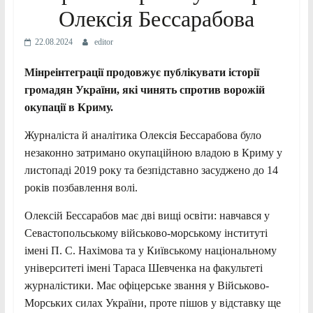
Олексія Бессарабова
22.08.2024
editor
Мінреінтеграції продовжує публікувати історії
громадян України, які чинять спротив ворожій
окупації в Криму.
Журналіста й аналітика Олексія Бессарабова було
незаконно затримано окупаційною владою в Криму у
листопаді 2019 року та безпідставно засуджено до 14
років позбавлення волі.
Олексій Бессарабов має дві вищі освіти: навчався у
Севастопольському військово-морському інституті
імені П. С. Нахімова та у Київському національному
університеті імені Тараса Шевченка на факультеті
журналістики. Має офіцерське звання у Військово-
Морських силах України, проте пішов у відставку ще