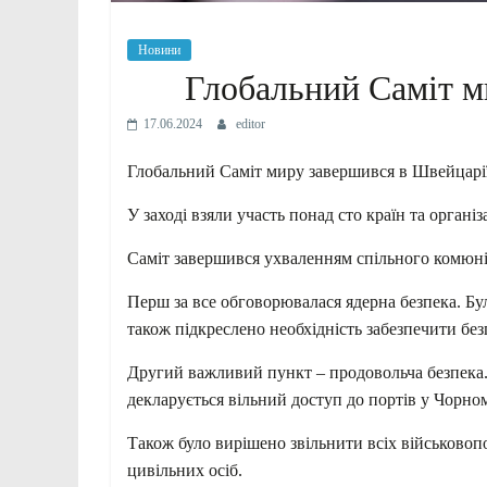
Новини
Глобальний Саміт м
17.06.2024
editor
Глобальний Саміт миру завершився в Швейцарії,
У заході взяли участь понад сто країн та органі
Саміт завершився ухваленням спільного комюнік
Перш за все обговорювалася ядерна безпека. Бу
також підкреслено необхідність забезпечити бе
Другий важливий пункт – продовольча безпека. 
декларується вільний доступ до портів у Чорно
Також було вирішено звільнити всіх військово
цивільних осіб.