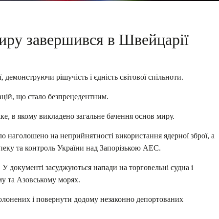
иру завершився в Швейцарії
 демонструючи рішучість і єдність світової спільноти.
зацій, що
стало безпрецедентним.
е, в якому викладено загальне бачення основ миру.
ло наголошено на неприйнятності використання ядерної зброї, а
зпеку та контроль України над Запорізькою АЕС.
У документі засуджуються напади на торговельні судна і
му та Азовському морях.
полонених і повернути додому незаконно депортованих