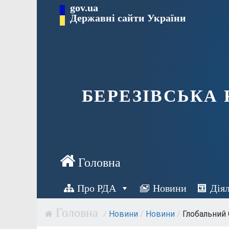
Перейти
gov.ua
Державні сайти України
до
вмісту
БЕРЕЗІВСЬКА
Про РДА
Новини
Дія
/
Новини
/
Новини
/
Глобальний 