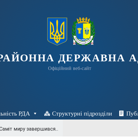
 РАЙОННА ДЕРЖАВНА А
Офіційний веб-сайт
льність РДА
Структурні підрозділи
Пуб
Саміт миру завершився...