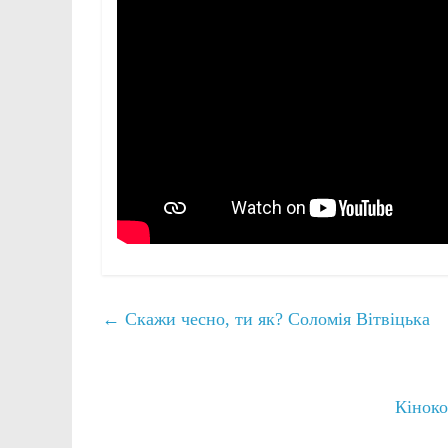
←
Скажи чесно, ти як? Соломія Вітвіцька
Кіноко