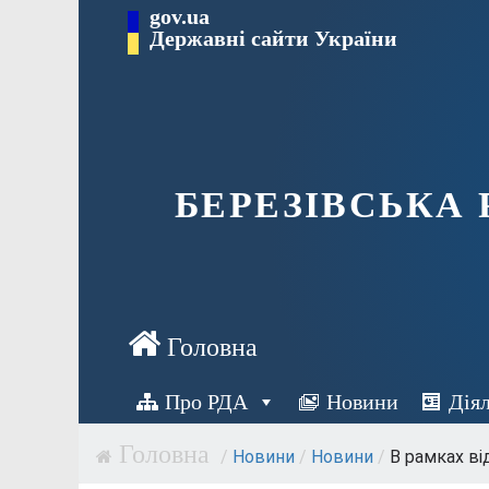
Перейти
gov.ua
Державні сайти України
до
вмісту
БЕРЕЗІВСЬКА
Про РДА
Новини
Дія
/
Новини
/
Новини
/
В рамках ві