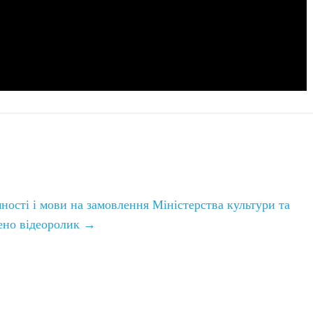
ності і мови на замовлення Міністерства культури та
рено відеоролик
→