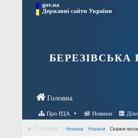
Перейти
gov.ua
Державні сайти України
до
вмісту
БЕРЕЗІВСЬКА
Про РДА
Новини
Дія
/
Новини
/
Новини
/
Скажи чесно,