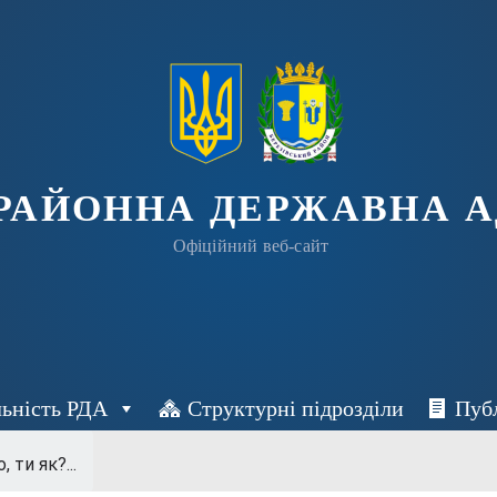
 РАЙОННА ДЕРЖАВНА А
Офіційний веб-сайт
льність РДА
Структурні підрозділи
Пуб
 ти як?...