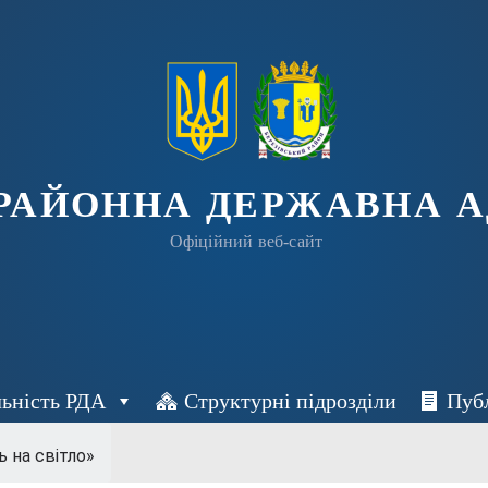
 РАЙОННА ДЕРЖАВНА А
Офіційний веб-сайт
льність РДА
Структурні підрозділи
Пуб
ь на світло»