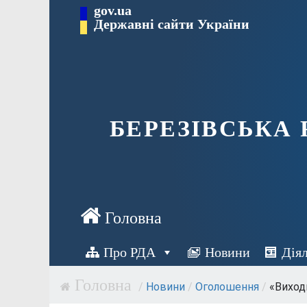
Перейти
gov.ua
Державні сайти України
до
вмісту
БЕРЕЗІВСЬКА
Про РДА
Новини
Дія
/
Новини
/
Оголошення
/
«Виход