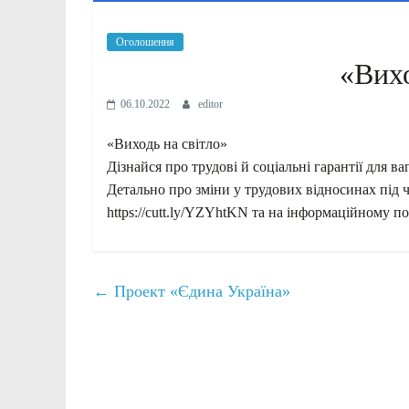
Оголошення
«Вихо
06.10.2022
editor
«Виходь на світло»
Дізнайся про трудові й соціальні гарантії для ва
Детально про зміни у трудових відносинах під ч
https://cutt.ly/YZYhtKN та на інформаційному порт
←
Проект «Єдина Україна»