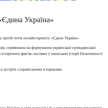
«Єдина Україна»
а третій потік онлайн-проекту «Єдина Україна»
ія, спрямована на формування української громадянської
 історичних фактів, вагомих у написанні історії Незалежності
а зустрічі з українськими істориками:
дж України в світі сьогодні і як з ним працювати для нашого