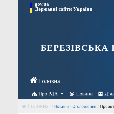
Перейти
gov.ua
Державні сайти України
до
вмісту
БЕРЕЗІВСЬКА
Про РДА
Новини
Дія
/
Новини
/
Оголошення
/
Проект