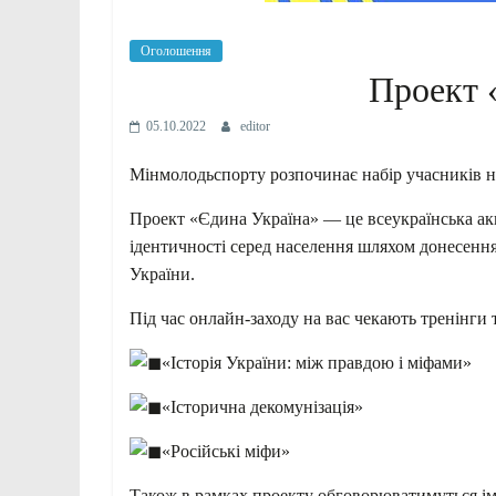
Оголошення
Проект 
05.10.2022
editor
Мінмолодьспорту розпочинає набір учасників н
Проект «Єдина Україна» — це всеукраїнська акц
ідентичності серед населення шляхом донесення
України.
Під час онлайн-заходу на вас чекають тренінги т
«Історія України: між правдою і міфами»
«Історична декомунізація»
«Російські міфи»
Також в рамках проекту обговорюватимуться імі