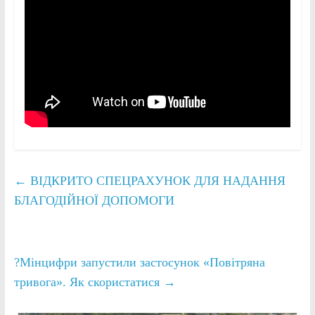
←
ВІДКРИТО СПЕЦРАХУНОК ДЛЯ НАДАННЯ
БЛАГОДІЙНОЇ ДОПОМОГИ
?Мінцифри запустили застосунок «Повітряна
тривога». Як скористатися
→