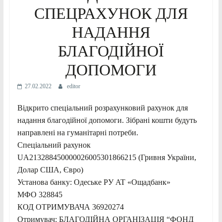
СПЕЦРАХУНОК ДЛЯ
НАДАННЯ
БЛАГОДІЙНОЇ
ДОПОМОГИ
27.02.2022
editor
Відкрито спеціальний розрахунковий рахунок для
надання благодійної допомоги. Зібрані кошти будуть
направлені на гуманітарні потреби.
Спеціальний рахунок
UA213288450000026005301866215 (Гривня України,
Долар США, Євро)
Установа банку: Одеське РУ AT «Ощадбанк»
МФО 328845
КОД ОТРИМУВАЧА 36920274
Отримувач: БЛАГОДІЙНА ОРГАНІЗАЦІЯ “ФОНД