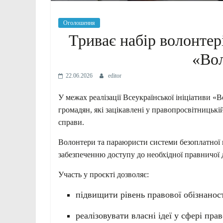
Оголошення
Триває набір волонтері
«Во
22.06.2026
editor
У межах реалізації Всеукраїнської ініціативи 
громадян, які зацікавлені у правопросвітницькі
справи.
Волонтери та параюристи системи безоплатної 
забезпеченню доступу до необхідної правничої
Участь у проєкті дозволяє:
підвищити рівень правової обізнаност
реалізовувати власні ідеї у сфері пра