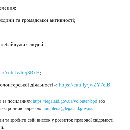
елення;
людини та громадської активності;
;
а небайдужих людей.
s://cutt.ly/hlq3RxH
;
олонтерської діяльності»:
https://cutt.ly/jwZY7elB
.
и за посиланням
https://legalaid.gov.ua/volonter-bpd
або
 електронною адресою
hun.olena@legalaid.gov.ua
.
и та зробити свій внесок у розвиток правової свідомості
ги.