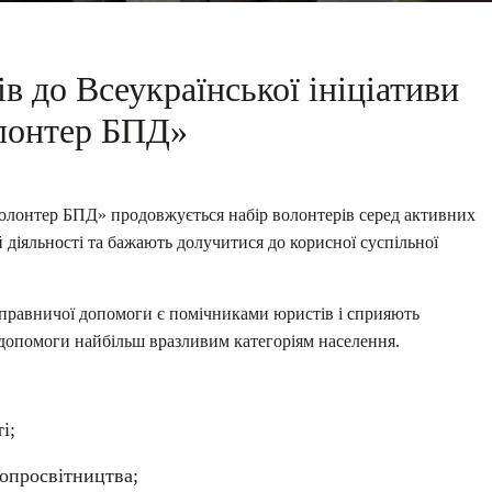
в до Всеукраїнської ініціативи
лонтер БПД»
«Волонтер БПД» продовжується набір волонтерів серед активних
й діяльності та бажають долучитися до корисної суспільної
правничої допомоги є помічниками юристів і сприяють
 допомоги найбільш вразливим категоріям населення.
і;
вопросвітництва;