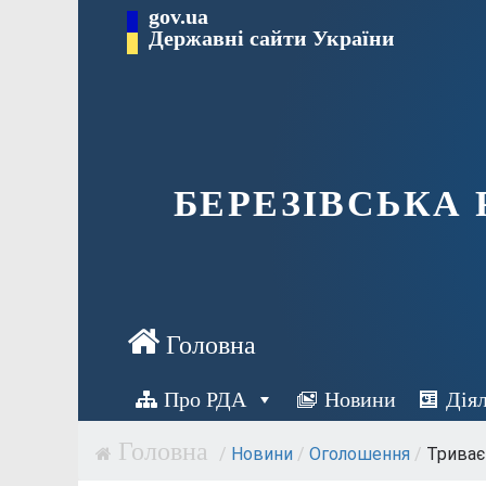
Перейти
gov.ua
Державні сайти України
до
вмісту
БЕРЕЗІВСЬКА
Про РДА
Новини
Дія
/
Новини
/
Оголошення
/
Триває 