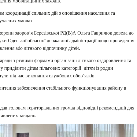
ення мобілізаційних заходів.
м координації спільних дій з оповіщення населення та
сучасних умовах.
охорони здоров’я Березівської РД(В)А Ольга Гаврилюк довела до
ауки Одеської обласної державної адміністрації щодо проведення
влення або літнього відпочинку дітей.
ради з різними формами організації літнього оздоровлення та
у приділити дітям пільгових категорій, дітям із родин
нули під час виконання службових обов’язків.
 питання забезпечення стабільного функціонування району в
адав головам територіальних громад відповідні рекомендації для
тавлених завдань.