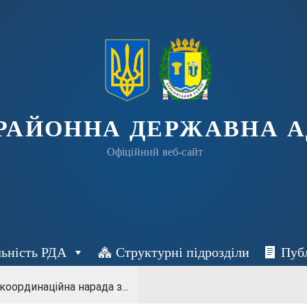
 РАЙОННА ДЕРЖАВНА А
Офіційний веб-сайт
льність РДА
Структурні підрозділи
Пуб
оординаційна нарада з...