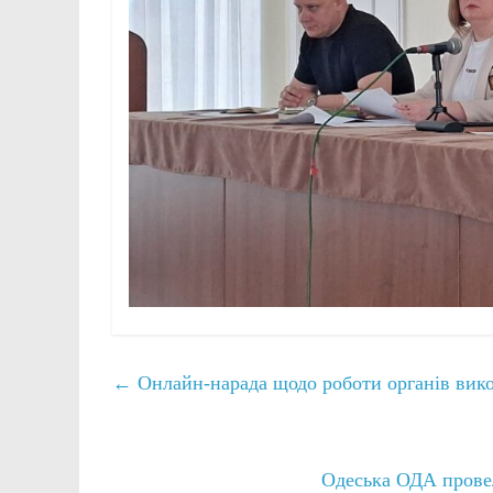
←
Онлайн-нарада щодо роботи органів вико
Одеська ОДА провел