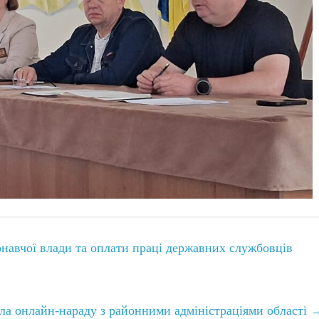
навчої влади та оплати праці державних службовців
а онлайн-нараду з районними адміністраціями області