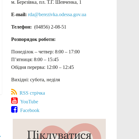
м. Березівка, пл. Т.Г. Шевченка, 1
E-mail:
rda@berezivka.odessa.gov.ua
Телефон:
(04856) 2-08-51
Розпорядок роботи:
Понеділок – четвер: 8:00 – 17:00
П’ятниця: 8:00 – 15:45
Обідня перерва: 12:00 – 12:45
Вихідні: субота, неділя
RSS стрічка
YouTube
Facebook
→