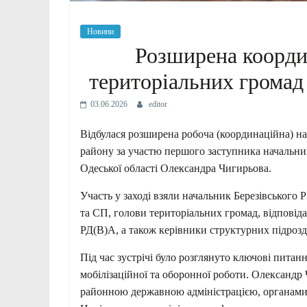
Новини
Розширена коорди
територіальних громад
03.06.2026
editor
Відбулася розширена робоча (координаційна) на
району за участю першого заступника начальника
Одеської області Олександра Чигирьова.
Участь у заході взяли начальник Березівського
та СП, голови територіальних громад, відповіда
РД(В)А, а також керівники структурних підрозді
Під час зустрічі було розглянуто ключові пита
мобілізаційної та оборонної роботи. Олександр
районною державною адміністрацією, органами