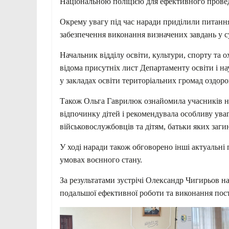
Національною поліцією для ефективного провед
Окрему увагу під час наради приділили питання
забезпечення виконання визначених завдань у 
Начальник відділу освіти, культури, спорту та 
відома присутніх лист Департаменту освіти і н
у закладах освіти територіальних громад оздоро
Також Ольга Гаврилюк ознайомила учасників на
відпочинку дітей і рекомендувала особливу уваг
військовослужбовців та дітям, батьки яких заги
У ході наради також обговорено інші актуальні
умовах воєнного стану.
За результатами зустрічі Олександр Чигирьов н
подальшої ефективної роботи та виконання пос