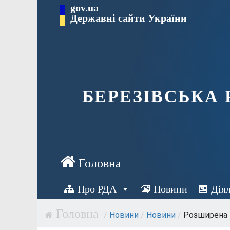
Перейти
gov.ua
Державні сайти України
до
вмісту
БЕРЕЗІВСЬКА
Про РДА
Новини
Дія
/
Новини
/
Новини
/
Розширена к