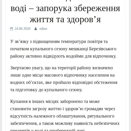
воді – запорука збереження
життя та здоров’я
24.06.2026
editor
У зв’язку з підвищенням температури повітря та
початком купального сезону мешканці Березівського
району активно відвідують водойми для відпочинку.
Звертаємо увагу, що на території району визначено
лише одне місце масового відпочинку населення на
водних об’єктах, яке пройшло відповідні обстеження
та підготовку до купального сезону.
Купання в інших місцях заборонено та може
становити загрозу життю і здоров’ю громадян через
відсутність належного облаштування, рятувального
забезпечення, а також можливу наявність небезпечних
предметів у воді та прибережній зоні.