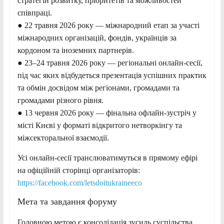
стратегій розвитку, пріоритетів та можливостей
співпраці.
● 22 травня 2026 року — міжнародний етап за участі
міжнародних організацій, фондів, українців за
кордоном та іноземних партнерів.
● 23–24 травня 2026 року — регіональні онлайн-сесії,
під час яких відбудеться презентація успішних практик
та обмін досвідом між регіонами, громадами та
громадами різного рівня.
● 13 червня 2026 року — фінальна офлайн-зустріч у
місті Києві у форматі відкритого нетворкінгу та
міжсекторальної взаємодії.
Усі онлайн-сесії транслюватимуться в прямому ефірі
на офіційній сторінці організаторів:
https://facebook.com/letsdoitukraineeco
Мета та завдання форуму
Головною метою є консолідація зусиль суспільства