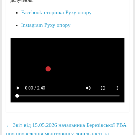
долучення:
Facebook-сторінка Руху опору
Instagram Руху опору
←
Звіт від 15.05.2026 начальника Березівської РВА
про проведення моніторингу доцільності та