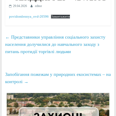
29.04.2026
editor
povidomlennya_ovd-20596
Завантажити
←
Представники управління соціального захисту
населення долучилися до навчального заходу з
питань протидії торгівлі людьми
Запобігання пожежам у природних екосистемах – на
контролі
→