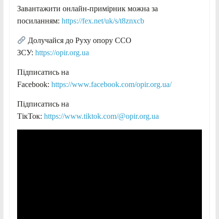
Завантажити онлайн-примірник можна за
посиланням:
https://fex.net/uk/s/t8znxcb
Долучайся до Руху опору ССО
ЗСУ:
https://opir.org.ua
Підписатись на
Facebook:
https://www.facebook.com/opir.org.ua/
Підписатись на
ТікТок:
https://www.tiktok.com/@opir.org.ua