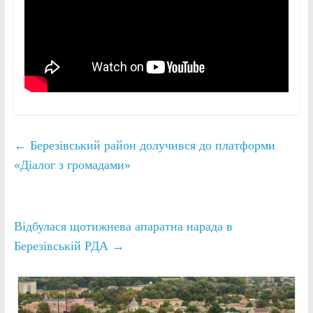
←
Березівський район долучився до платформи
«Діалог з громадами»
Відбулася щотижнева апаратна нарада в
Березівській РДА
→