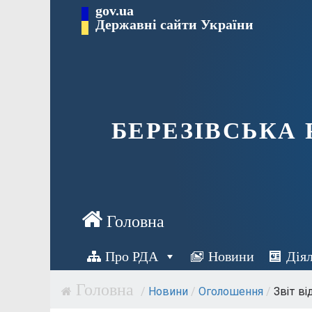
Перейти
gov.ua
Державні сайти України
до
вмісту
БЕРЕЗІВСЬКА
Про РДА
Новини
Дія
/
Новини
/
Оголошення
/
Звіт ві