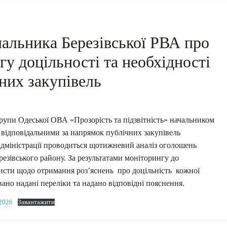
ачальника Березівської РВА про
у доцільності та необхідності
них закупівель
рупи Одеської ОВА «Прозорість та підзвітність» начальником
 відповідальними за напрямок публічних закупівель
 адміністрації проводиться щотижневий аналіз оголошень
резівського району. За результатами моніторингу до
листи щодо отримання роз’яснень про доцільність кожної
ано надані переліки та надано відповідні пояснення.
.2026
Завантажити