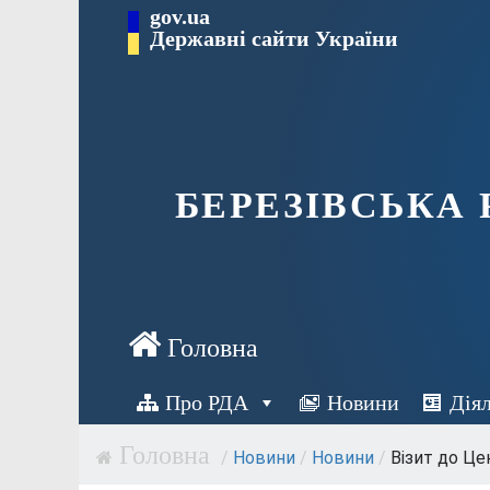
Перейти
gov.ua
Державні сайти України
до
вмісту
БЕРЕЗІВСЬКА
Про РДА
Новини
Дія
/
Новини
/
Новини
/
Візит до Цен