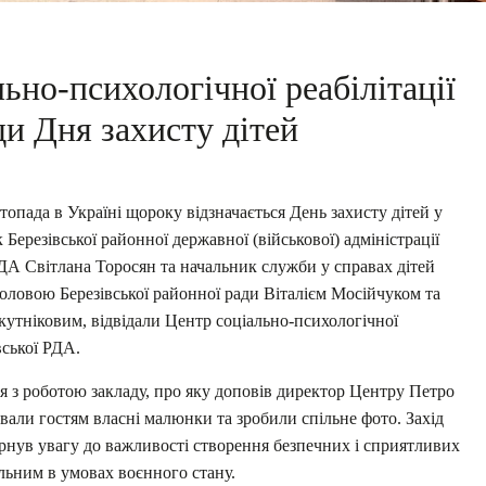
ьно-психологічної реабілітації
ди Дня захисту дітей
опада в Україні щороку відзначається День захисту дітей у
 Березівської районної державної (військової) адміністрації
РДА Світлана Торосян та начальник служби у справах дітей
головою Березівської районної ради Віталієм Мосійчуком та
утніковим, відвідали Центр соціально-психологічної
вської РДА.
я з роботою закладу, про яку доповів директор Центру Петро
вали гостям власні малюнки та зробили спільне фото. Захід
рнув увагу до важливості створення безпечних і сприятливих
альним в умовах воєнного стану.