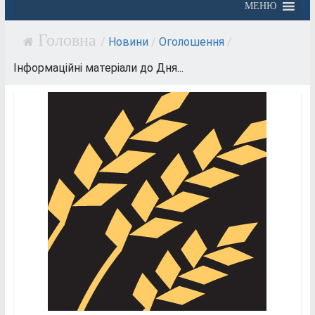
МЕНЮ
/
Новини
/
Оголошення
/
Інформаційні матеріали до Дня...