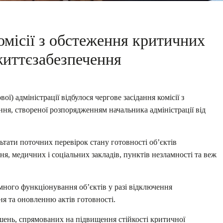
омісії з обстеження критичних
життєзабезпечення
ої) адміністрації відбулося чергове засідання комісії з
ня, створеної розпорядженням начальника адміністрації від
льтати поточних перевірок стану готовності об’єктів
ня, медичних і соціальних закладів, пунктів незламності та веж
ного функціонування об’єктів у разі відключення
ня та оновленню актів готовності.
шень, спрямованих на підвищення стійкості критичної