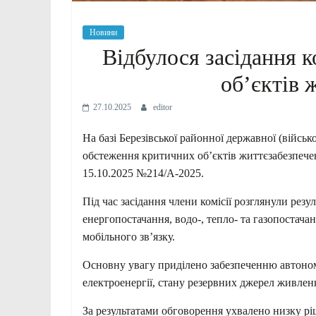
Новини
Відбулося засідання к
об’єктів 
27.10.2025
editor
На базі Березівської районної державної (військов
обстеження критичних об’єктів життєзабезпечен
15.10.2025 №214/А-2025.
Під час засідання члени комісії розглянули резу
енергопостачання, водо-, тепло- та газопостачан
мобільного зв’язку.
Основну увагу приділено забезпеченню автоном
електроенергії, стану резервних джерел живлен
За результатами обговорення ухвалено низку рі