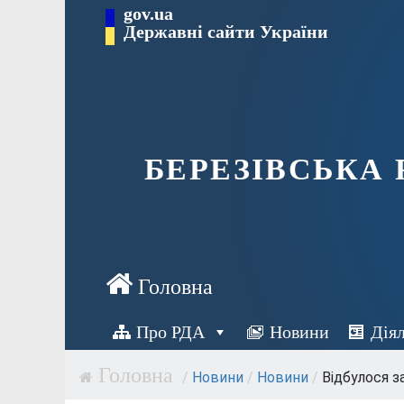
Перейти
gov.ua
Державні сайти України
до
вмісту
БЕРЕЗІВСЬКА
Про РДА
Новини
Дія
/
Новини
/
Новини
/
Відбулося за