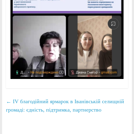
←
IV благодійний ярмарок в Іванівській селищній
громаді: єдність, підтримка, партнерство