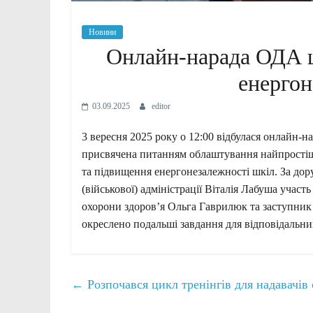
Новини
Онлайн-нарада ОДА щ
енерго
03.09.2025
editor
3 вересня 2025 року о 12:00 відбулася онлайн-на
присвячена питанням облаштування найпростіших
та підвищення енергонезалежності шкіл. За дор
(військової) адміністрації Віталія Лабуша участь
охорони здоров’я Ольга Гаврилюк та заступник
окреслено подальші завдання для відповідальних
←
Розпочався цикл тренінгів для надавачів