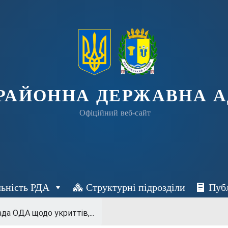
 РАЙОННА ДЕРЖАВНА А
Офіційний веб-сайт
льність РДА
Структурні підрозділи
Пуб
да ОДА щодо укриттів,...