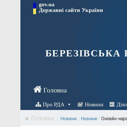
Перейти
gov.ua
Державні сайти України
до
вмісту
БЕРЕЗІВСЬКА
Про РДА
Новини
Дія
/
Новини
/
Новини
/
Онлайн-нара