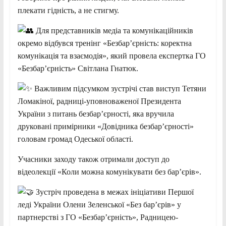
плекати гідність, а не стигму.
Для представників медіа та комунікаційників
окремо відбувся тренінг «Безбар’єрність: коректна
комунікація та взаємодія», який провела експертка ГО
«Безбар’єрність» Світлана Гнатюк.
Важливим підсумком зустрічі став виступ Тетяни
Ломакіної, радниці-уповноваженої Президента
України з питань безбар’єрності, яка вручила
друковані примірники «Довідника безбар’єрності»
головам громад Одеської області.
Учасники заходу також отримали доступ до
відеолекції «Коли можна комунікувати без бар’єрів».
Зустріч проведена в межах ініціативи Першої
леді України Олени Зеленської «Без бар’єрів» у
партнерстві з ГО «Безбарʼєрність», Радницею-