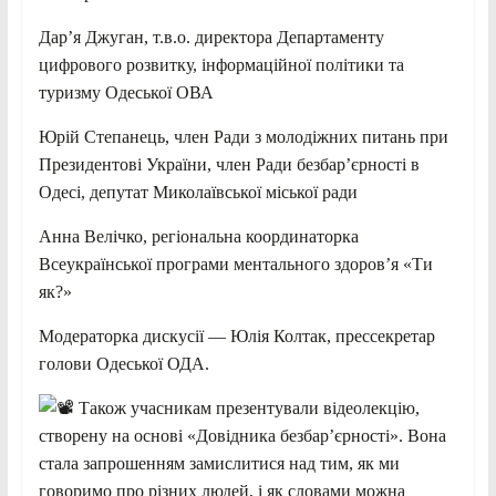
Дарʼя Джуган, т.в.о. директора Департаменту
цифрового розвитку, інформаційної політики та
туризму Одеської ОВА
Юрій Степанець, член Ради з молодіжних питань при
Президентові України, член Ради безбар’єрності в
Одесі, депутат Миколаївської міської ради
Анна Велічко, регіональна координаторка
Всеукраїнської програми ментального здоровʼя «Ти
як?»
Модераторка дискусії — Юлія Колтак, прессекретар
голови Одеської ОДА.
Також учасникам презентували відеолекцію,
створену на основі «Довідника безбар’єрності». Вона
стала запрошенням замислитися над тим, як ми
говоримо про різних людей, і як словами можна