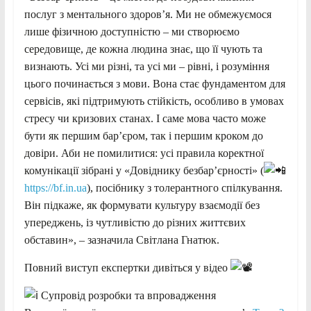
послуг з ментального здоров’я. Ми не обмежуємося
лише фізичною доступністю – ми створюємо
середовище, де кожна людина знає, що її чують та
визнають. Усі ми різні, та усі ми – рівні, і розуміння
цього починається з мови. Вона стає фундаментом для
сервісів, які підтримують стійкість, особливо в умовах
стресу чи кризових станах. І саме мова часто може
бути як першим бар’єром, так і першим кроком до
довіри. Аби не помилитися: усі правила коректної
комунікації зібрані у «Довіднику безбар’єрності» (
https://bf.in.ua
), посібнику з толерантного спілкування.
Він підкаже, як формувати культуру взаємодії без
упереджень, із чутливістю до різних життєвих
обставин», – зазначила Світлана Гнатюк.
Повний виступ експертки дивіться у відео
Супровід розробки та впровадження