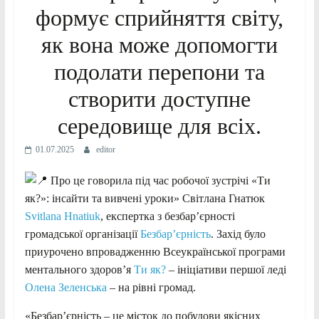
формує сприйняття світу,
як вона може допомогти
подолати перепони та
створити доступне
середовище для всіх.
01.07.2025
editor
П
ро це говорила під час робочої зустрічі «Ти
як?»: інсайти та вивчені уроки» Світлана Гнатюк
Svitlana Hnatiuk
, експертка з безбар’єрності
громадської організації
Безбар’єрність
. Захід було
приурочено впровадженню Всеукраїнської програми
ментального здоров’я
Ти як?
– ініціативи першої леді
Олена Зеленська
– на рівні громад.
«Безбар’єрність – це місток до побудови якісних