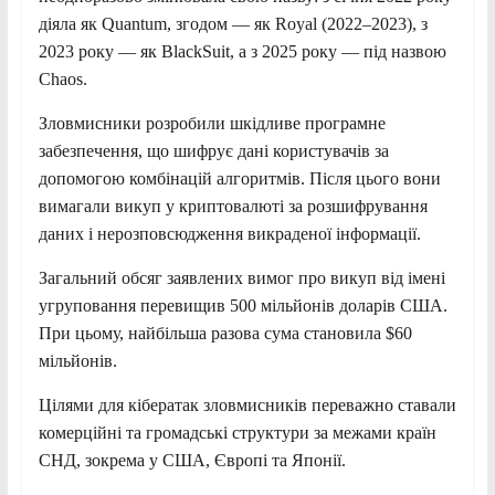
діяла як Quantum, згодом — як Royal (2022–2023), з
2023 року — як BlackSuit, а з 2025 року — під назвою
Chaos.
Зловмисники розробили шкідливе програмне
забезпечення, що шифрує дані користувачів за
допомогою комбінацій алгоритмів. Після цього вони
вимагали викуп у криптовалюті за розшифрування
даних і нерозповсюдження викраденої інформації.
Загальний обсяг заявлених вимог про викуп від імені
угруповання перевищив 500 мільйонів доларів США.
При цьому, найбільша разова сума становила $60
мільйонів.
Цілями для кібератак зловмисників переважно ставали
комерційні та громадські структури за межами країн
СНД, зокрема у США, Європі та Японії.