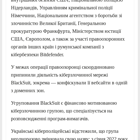
Нідерландів, Управлінням кримінальної поліції
Німеччини, Національним агентством з боротьби зі
злочинністю Великої Британії, Генеральною
прокуратурою Франкфурта, Міністерством юстиції
США, Європолом, а також за участі правоохоронних
органів інших країн і румунської компанії з
кібербезпеки Bitdefender.
У межах операції правоохоронці скоординовано
припинили діяльність кіберзлочинної мережі
BlackSuit, зокрема — конфіскували її вебсайти в одній
з доменних зон.
Угруповання BlackSuit є фінансово мотивованою
кіберзлочинною групою, що спеціалізується на
розповсюдженні програм-вимагачів.
Українські кіберполіцейські відстежили, що група
неодноразово змінювала свою назву: з січня 2022 року