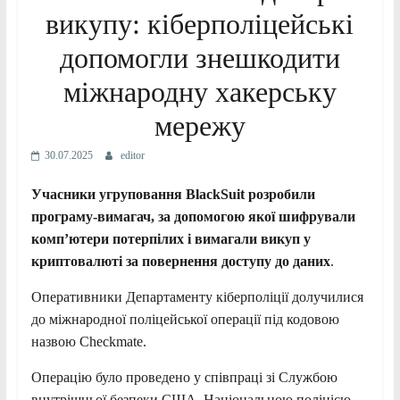
викупу: кіберполіцейські
допомогли знешкодити
міжнародну хакерську
мережу
30.07.2025
editor
Учасники угруповання BlackSuit розробили
програму-вимагач, за допомогою якої шифрували
компʼютери потерпілих і вимагали викуп у
криптовалюті за повернення доступу до даних
.
Оперативники Департаменту кіберполіції долучилися
до міжнародної поліцейської операції під кодовою
назвою Checkmate.
Операцію було проведено у співпраці зі Службою
внутрішньої безпеки США, Національною поліцією