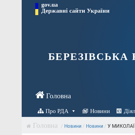
Перейти
gov.ua
Державні сайти України
до
вмісту
БЕРЕЗІВСЬКА
Про РДА
Новини
Дія
/
Новини
/
Новини
/
У МИКОЛАЇВ