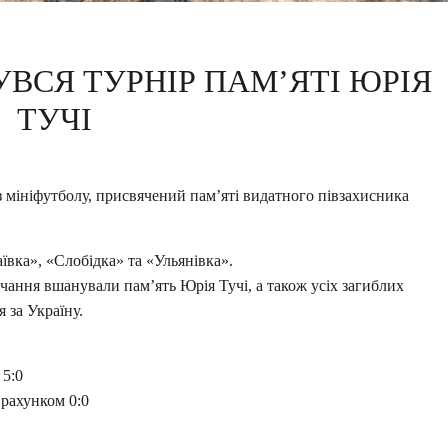
УВСЯ ТУРНІР ПАМ’ЯТІ ЮРІЯ
ТУЧІ
 мініфутболу, присвячений пам’яті видатного півзахисника
ївка», «Слобідка» та «Ульянівка».
ання вшанували пам’ять Юрія Тучі, а також усіх загиблих
 за Україну.
 5:0
 рахунком 0:0