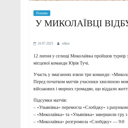
Новини
У МИКОЛАЇВЦІ ВІДБ
16.07.2025
editor
12 липня у селищі Миколаївка пройшов турнір з
місцевої команди Юрія Тучі.
Участь у змаганнях взяли три команди: «Микола
Перед початком матчів учасники хвилиною мовч
військових і мирних громадян, що віддали життя
Підсумки матчів:
– «Ульянівка» перемогла «Слобідку» з рахунком
– «Миколаївка» та «Ульянівка» завершили гру з
– «Миколаївка» розгромила «Слобідку» — 9:0