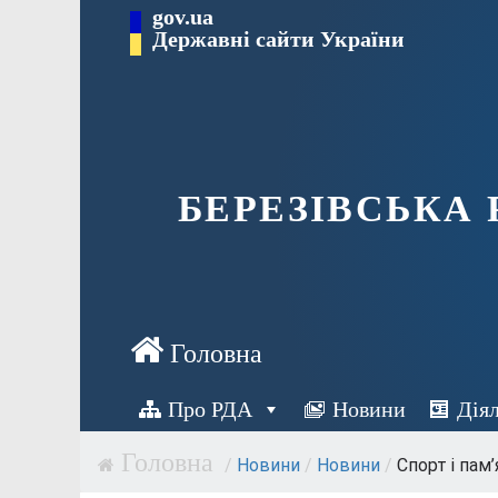
Перейти
gov.ua
Державні сайти України
до
вмісту
БЕРЕЗІВСЬКА
Про РДА
Новини
Дія
/
Новини
/
Новини
/
Спорт і пам’я