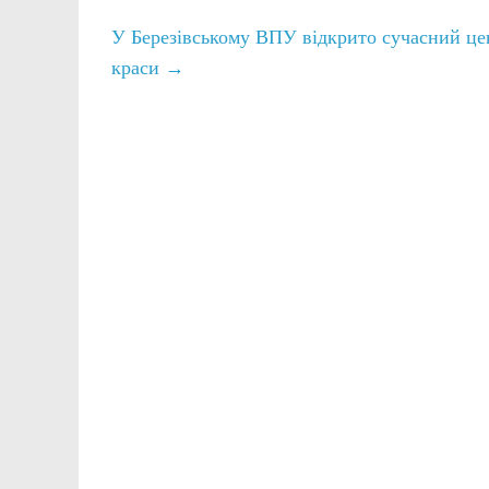
У Березівському ВПУ відкрито сучасний цен
краси
→