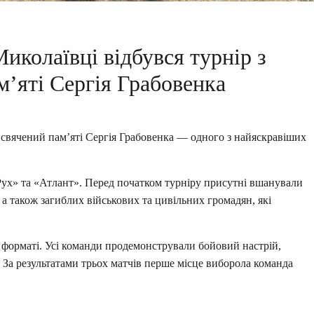
Миколаївці відбувся турнір з
м’яті Сергія Грабовенка
рисвячений пам’яті Сергія Грабовенка — одного з найяскравіших
Рух» та «Атлант». Перед початком турніру присутні вшанували
а також загиблих військових та цивільних громадян, які
форматі. Усі команди продемонстрували бойовий настрій,
За результатами трьох матчів перше місце виборола команда