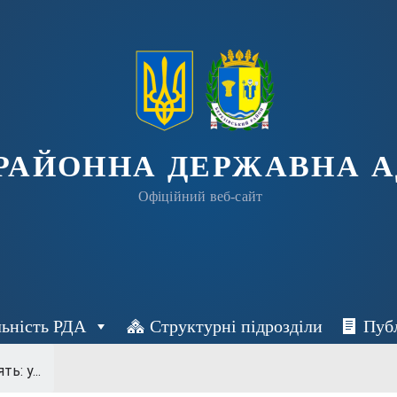
 РАЙОННА ДЕРЖАВНА А
Офіційний веб-сайт
льність РДА
Структурні підрозділи
Пуб
ть: у...