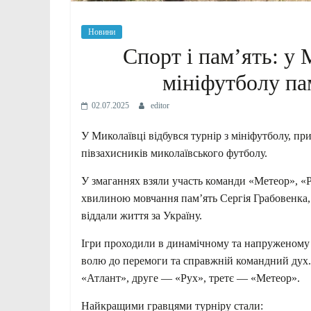
Новини
Спорт і пам’ять: у 
мініфутболу па
02.07.2025
editor
У Миколаївці відбувся турнір з мініфутболу, п
півзахисників миколаївського футболу.
У змаганнях взяли участь команди «Метеор», «
хвилиною мовчання пам’ять Сергія Грабовенка, 
віддали життя за Україну.
Ігри проходили в динамічному та напруженому 
волю до перемоги та справжній командний дух. 
«Атлант», друге — «Рух», третє — «Метеор».
Найкращими гравцями турніру стали: