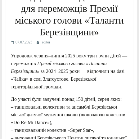
для переможців Премії
міського голови «Таланти
Березівщини»
07.07.2025
editor
Упродовж червня–липня 2025 року три групи дітей —
переможців
Премії міського голови «Таланти
Березівщини»
за 2024–2025 роки — відпочили на базі
«Чайка» в селі Златоустове, Березівської
територіальної громади.
До участі були залучені понад 150 дітей, серед яких:
– танцювальні колективи та ансамблі Березівської
міської дитячої музичної школи (включаючи колектив
«Do Re Mi Dance»),
– танцювальний колектив «Super Star»,
– вихованці Березівського Центру дитячої та юнацької