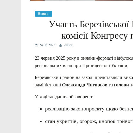
Новини
Участь Березівської 
комісії Конгресу
24.06.2025
editor
23 червня 2025 року в онлайн-форматі відбулося 
регіональних влад при Президентові України.
Березівський район на заході представляли вик
адміністрації
Олександр Чигирьов
та
голови т
У ході засідання обговорено:
реалізацію законопроєкту щодо безпек
стан укриттів, огорож, кнопок тривог