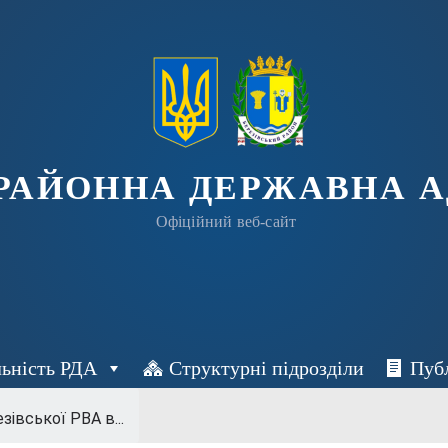
 РАЙОННА ДЕРЖАВНА А
Офіційний веб-сайт
льність РДА
Структурні підрозділи
Пуб
зівської РВА в...