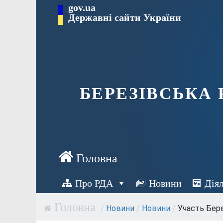
Перейти
gov.ua
Державні сайти України
до
вмісту
БЕРЕЗІВСЬКА
Про РДА
Новини
Дія
/
Новини
/
Новини
/
Участь Бере