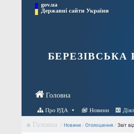
Перейти
gov.ua
Державні сайти України
до
вмісту
БЕРЕЗІВСЬКА
Про РДА
Новини
Дія
/
Новини
/
Оголошення
/
Звіт ві