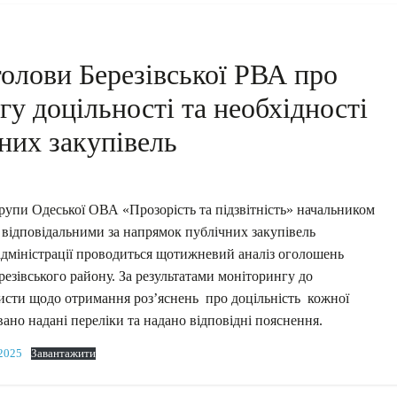
 голови Березівської РВА про
у доцільності та необхідності
них закупівель
рупи Одеської ОВА «Прозорість та підзвітність» начальником
 відповідальними за напрямок публічних закупівель
 адміністрації проводиться щотижневий аналіз оголошень
резівського району. За результатами моніторингу до
листи щодо отримання роз’яснень про доцільність кожної
ано надані переліки та надано відповідні пояснення.
.2025
Завантажити