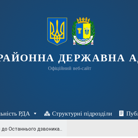
 РАЙОННА ДЕРЖАВНА А
Офіційний веб-сайт
льність РДА
Структурні підрозділи
Пуб
 до Останнього дзвоника...