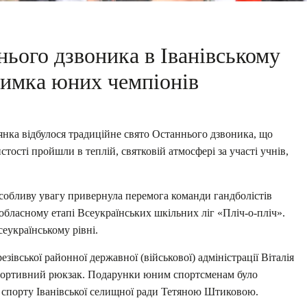
нього дзвоника в Іванівському
тримка юних чемпіонів
в’янка відбулося традиційне свято Останнього дзвоника, що
тості пройшли в теплій, святковій атмосфері за участі учнів,
собливу увагу привернула перемога команди гандболістів
 обласному етапі Всеукраїнських шкільних ліг «Пліч-о-пліч».
еукраїнському рівні.
езівської районної державної (військової) адміністрації Віталія
портивний рюкзак. Подарунки юним спортсменам було
а спорту Іванівської селищної ради Тетяною Штиковою.