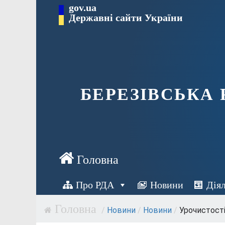
Перейти
gov.ua
Державні сайти України
до
вмісту
БЕРЕЗІВСЬКА
Про РДА
Новини
Дія
/
Новини
/
Новини
/
Урочистості