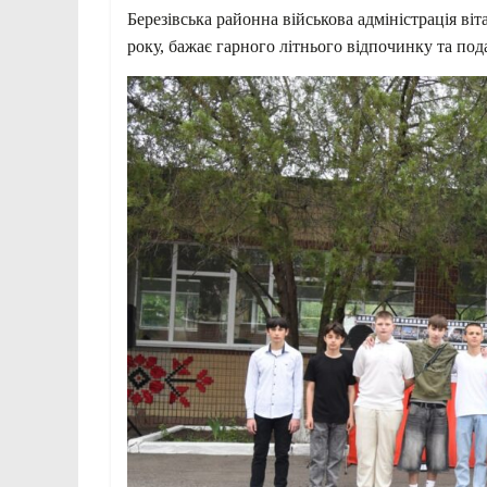
Березівська районна військова адміністрація віт
року, бажає гарного літнього відпочинку та под