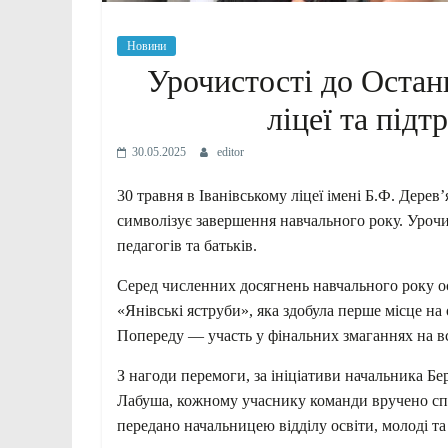
Новини
Урочистості до Остан
ліцеї та під
30.05.2025
editor
30 травня в Іванівському ліцеї імені Б.Ф. Дере
символізує завершення навчального року. Урочис
педагогів та батьків.
Серед численних досягнень навчального року о
«Янівські яструби», яка здобула перше місце на
Попереду — участь у фінальних змаганнях на вс
З нагоди перемоги, за ініціативи начальника Бер
Лабуша, кожному учаснику команди вручено с
передано начальницею відділу освіти, молоді т