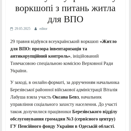
воркшопі з питань житла
для ВПО
29.05.2025
editor
29 травня відбувся всеукраїнський воркшоп
«Житло
для ВПО: прозора інвентаризація та
антикорупційний контроль»
, ініційований
Тимчасовою спеціальною комісією Верховної Ради
України.
У заході, в онлайн-форматі, за дорученням начальника
Березівської районної військової адміністрації Віталія
Лабуша взяла участь
Оксана Бевз
, начальник
управління соціального захисту населення. До участі
також долучилися працівники
Березівського відділу
обслуговування громадян №3 (сервісного центру)
ГУ Пенсійного фонду України в Одеській області
.