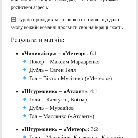
російської агресії.
Турнір проходив за коловою системою, що дало
змогу кожній команді проявити свої найкращі якості.
Результати матчів:
«Чичиклієць» – «Метеор»
: 6:1
Покер – Максим Мардаренко
Дубль – Євген Геля
Гол – Віктор Мусієнко («Метеор»)
«Штурмовик» – «Атлант»
: 4:1
Голи – Калкутін, Кобзар
Дубль – Муравйов
Гол – Маслянко («Атлант»)
«Штурмовик» – «Метеор»
: 3:2
Голи – Муравйов, Кравченко, Калкутін