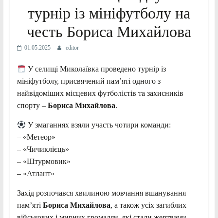
турнір із мініфутболу на
честь Бориса Михайлова
01.05.2025
editor
У селищі Миколаївка проведено турнір із
мініфутболу, присвячений памʼяті одного з
найвідоміших місцевих футболістів та захисників
спорту –
Бориса Михайлова
.
У змаганнях взяли участь чотири команди:
– «Метеор»
– «Чичиклієць»
– «Штурмовик»
– «Атлант»
Захід розпочався хвилиною мовчання вшанування
памʼяті
Бориса Михайлова
, а також усіх загиблих
військових і мирних громадян, які стали жертвами