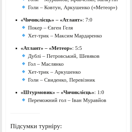
Голи – Ковтун, Аркушенко («Метеор»)
«Чичиклієць» – «Атлант»
: 7:0
Покер – Євген Геля
Хет-трик – Максим Мардаренко
«Атлант» – «Метеор»
: 5:5
Дублі – Петровський, Шевяков
Гол – Маслянко
Хет-трик – Аркушенко
Голи – Свиденко, Перевізник
«Штурмовик» – «Чичиклієць»
: 1:0
Переможний гол – Іван Муравйов
Підсумки турніру: