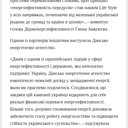
простими переконливими словами, щоб принцип
«енергоефективність передусім» став нашим Life Style
у всіх напрямках, починаючи від маленької української
родини до громад та країни в цілому», – коментує
голова Держенергоефективності Ганна Замазєєва.
Одним із партнерів ініціативи виступило Данське
енергетичне агентство.
«Данія є одним із європейських лідерів у сфері
енергоефективності і державою, яка непохитно
підтримує Україну. Данське енергетичне агентство
накопичило чималий досвід у заощадженні енергії,
яким ми прагнемо поділитися. Сподіваємося, що
завдяки цій кампанії українці відкриють для себе
реальні фінансові переваги енергоефективності.
Більше того, розумне споживання енергії допомагає
забезпечити сталу роботу енергосистеми та підвищити
стійкість українського суспільства», – підсумувала