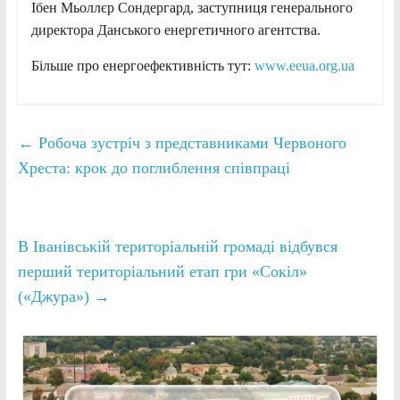
Ібен Мьоллєр Сондергард, заступниця генерального
директора Данського енергетичного агентства.
Більше про енергоефективність тут:
www.eeua.org.ua
←
Робоча зустріч з представниками Червоного
Хреста: крок до поглиблення співпраці
В Іванівській територіальній громаді відбувся
перший територіальний етап гри «Сокіл»
(«Джура»)
→