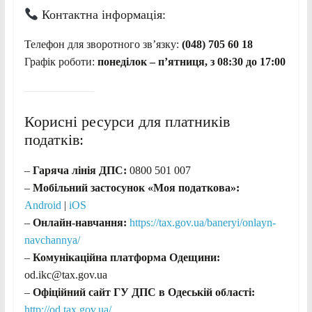
Контактна інформація:
Телефон для зворотного зв’язку:
(048) 705 60 18
Графік роботи:
понеділок – п’ятниця, з 08:30 до 17:00
Корисні ресурси для платників
податків:
–
Гаряча лінія ДПС:
0800 501 007
–
Мобільний застосунок «Моя податкова»:
Android
|
iOS
–
Онлайн-навчання:
https://tax.gov.ua/baneryi/onlayn-
navchannya/
–
Комунікаційна платформа Одещини:
od.ikc@tax.gov.ua
–
Офіційний сайт ГУ ДПС в Одеській області:
http://od.tax.gov.ua/