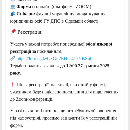
Формат:
онлайн (платформа ZOOM)
Спікери:
фахівці управління оподаткування
юридичних осіб ГУ ДПС в Одеській області
Реєстрація:
Участь у заході потребує попередньої
обов’язкової
реєстрації
за посиланням:
https://forms.gle/GxGd7EHds417YBSu6
Термін подання заявки – до
12:00 27 травня 2025
року
.
Після реєстрації, на e-mail, вказаний у формі,
учасникам буде надіслано посилання для підключення
до Zoom-конференції.
У разі наявності питань, що потребують обговорення
під час зустрічі, просимо зазначити їх у реєстраційній
формі.