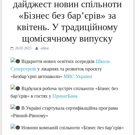
дайджест новин спільноти
«Бізнес без бар’єрів» за
квітень. У традиційному
щомісячному випуску
26.05.2025
editor
В
ідкриття нових освітніх осередків
Школа
Супергероїв
у лікарнях та розвиток проєкту
«Безбар’єрні автошколи»
МВС України
Відбулася робоча зустріч спільноти «Бізнес без
бар’єрів» в гостях у
ПриватБанк
В Україні стартувала сертифікаційна програма
«Рівний-Рівному»
Новини компаній спільноти «Бізнес без бар’єрів»