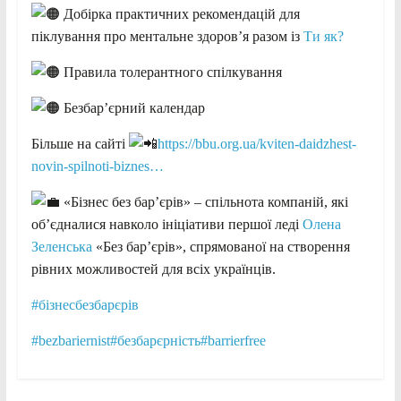
Добірка практичних рекомендацій для
піклування про ментальне здоров’я разом із
Ти як?
Правила толерантного спілкування
Безбар’єрний календар
Більше на сайті
https://bbu.org.ua/kviten-daidzhest-
novin-spilnoti-biznes…
«Бізнес без бар’єрів» – спільнота компаній, які
об’єдналися навколо ініціативи першої леді
Олена
Зеленська
«Без бар’єрів», спрямованої на створення
рівних можливостей для всіх українців.
#бізнесбезбарєрів
#bezbariernist
#безбарєрність
#barrierfree