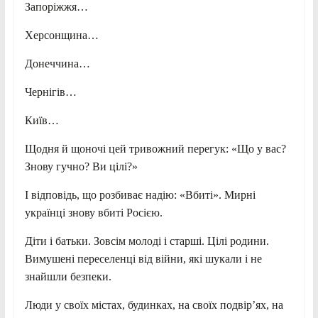
Запоріжжя…
Херсонщина…
Донеччина…
Чернігів…
Київ…
Щодня й щоночі цей тривожний перегук: «Що у вас?
Знову гучно? Ви цілі?»
І відповідь, що розбиває надію: «Вбиті». Мирні
українці знову вбиті Росією.
Діти і батьки. Зовсім молоді і старші. Цілі родини.
Вимушені переселенці від війни, які шукали і не
знайшли безпеки.
Люди у своїх містах, будинках, на своїх подвір’ях, на