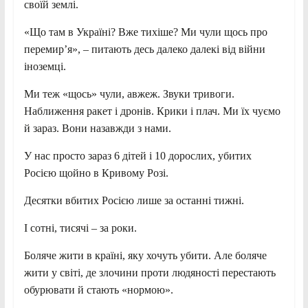
своїй землі.
«Що там в Україні? Вже тихіше? Ми чули щось про
перемир’я», – питають десь далеко далекі від війни
іноземці.
Ми теж «щось» чули, авжеж. Звуки тривоги.
Наближення ракет і дронів. Крики і плач. Ми їх чуємо
й зараз. Вони назавжди з нами.
У нас просто зараз 6 дітей і 10 дорослих, убитих
Росією щойно в Кривому Розі.
Десятки вбитих Росією лише за останні тижні.
І сотні, тисячі – за роки.
Боляче жити в країні, яку хочуть убити. Але боляче
жити у світі, де злочини проти людяності перестають
обурювати й стають «нормою».